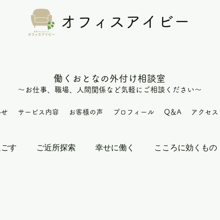
オフィスアイビー
働くおとなの外付け相談室
～お仕
事、職場、人間関係など
気軽にご相談
​ください
～
わせ
サービス内容
お客様の声
プロフィール
Q＆A
アクセス
過ごす
ご近所探索
幸せに働く
こころに効くもの
挨拶