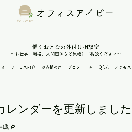
オフィスアイビー
働くおとなの外付け相談室
～お仕
事、職場、人間関係など
気軽にご相談
​ください
～
わせ
サービス内容
お客様の声
プロフィール
Q＆A
アクセス
カレンダーを更新しました
戦 ⚽️